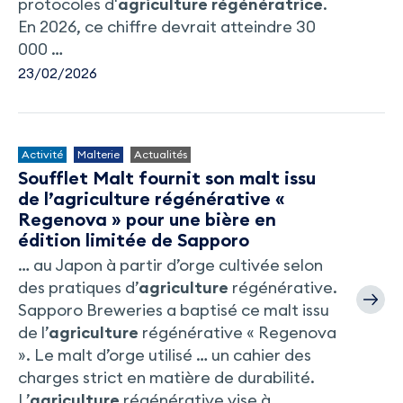
protocoles d'
agriculture
régénératrice
.
En 2026, ce chiffre devrait atteindre 30
000 …
23/02/2026
Activité
Malterie
Actualités
Soufflet Malt fournit son malt issu
de l’agriculture régénérative «
Regenova » pour une bière en
édition limitée de Sapporo
… au Japon à partir d’orge cultivée selon
des pratiques d’
agriculture
régénérative.
Sapporo Breweries a baptisé ce malt issu
de l’
agriculture
régénérative « Regenova
». Le malt d’orge utilisé … un cahier des
charges strict en matière de durabilité.
L’
agriculture
régénérative vise à