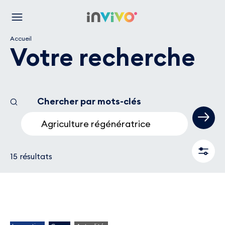
Aller
Retour à la page d'accueil
au
Menu
contenu
Accueil
principal
Votre recherche
Chercher par mots-clés
15 résultats sont disponibles
Filtres
15 résultats