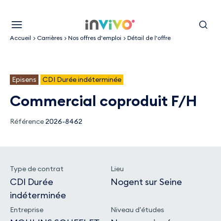
Aller
Retour à la page d'accueil
au
Menu
Recherc
contenu
Accueil
Carrières
Nos offres d'emploi
Détail de l'offre
principal
Episens
CDI Durée indéterminée
commercial coproduit
F/H
FE
Référence
2026-8462
Type de contrat
Lieu
CDI Durée
Nogent sur Seine
indéterminée
Entreprise
Niveau d'études