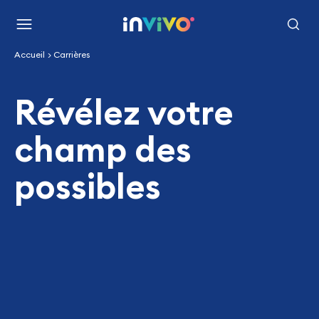
Aller
Retour à la page d'accueil
au
Menu
Recherc
contenu
Accueil
Carrières
principal
Révélez votre
champ des
possibles