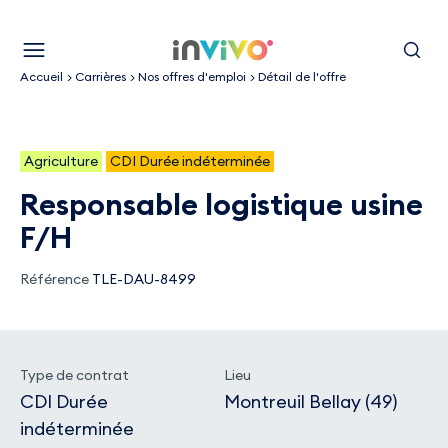
Aller
Retour à la page d'accueil
au
Menu
Recherc
contenu
Accueil
Carrières
Nos offres d'emploi
Détail de l'offre
principal
Agriculture
CDI Durée indéterminée
responsable logistique usine
F/H
FEMME/HOMME
Référence
TLE-DAU-8499
Type de contrat
Lieu
CDI Durée
Montreuil Bellay (49)
indéterminée