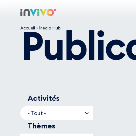
Aller
46 sujets
au
Retour à la page d'accueil
contenu
Public
principal
Accueil
Media Hub
Activités
Thèmes