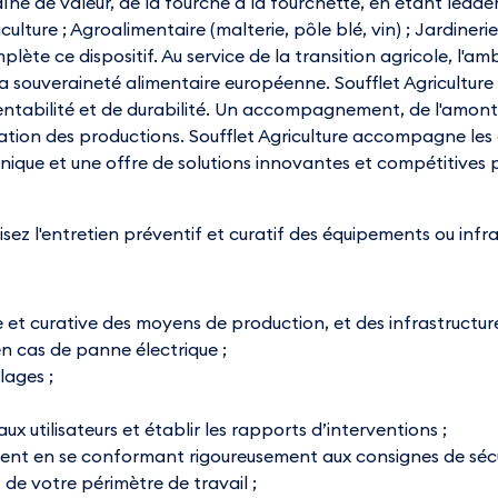
aîne de valeur, de la fourche à la fourchette, en étant lead
ulture ; Agroalimentaire (malterie, pôle blé, vin) ; Jardineri
plète ce dispositif. Au service de la transition agricole, l'a
a souveraineté alimentaire européenne. Soufflet Agricultur
ntabilité et de durabilité. Un accompagnement, de l'amont 
risation des productions. Soufflet Agriculture accompagne le
nique et une offre de solutions innovantes et compétitives p
ez l'entretien préventif et curatif des équipements ou infras
et curative des moyens de production, et des infrastructure
 cas de panne électrique ;
lages ;
aux utilisateurs et établir les rapports d’interventions ;
ment en se conformant rigoureusement aux consignes de sécu
de votre périmètre de travail ;