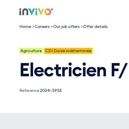
Skip
to
Back to the homepage
main
content
Home
Careers
Our job offers
Offer details
Agriculture
CDI Durée indéterminée
electricien
F
Reference
2024-3935